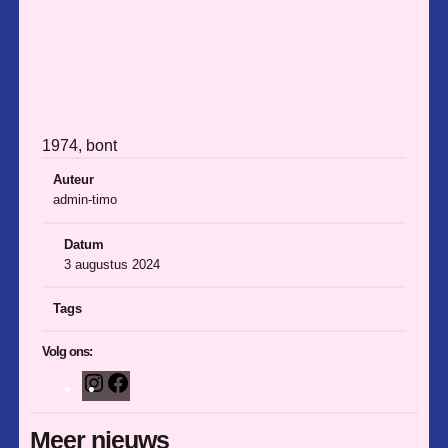
1974, bont
Auteur
admin-timo
Datum
3 augustus 2024
Tags
Volg ons:
I
F
n
a
s
c
Meer nieuws