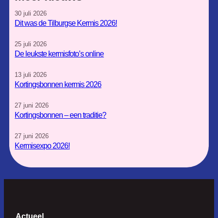
t
e
30 juli 2026
a
b
Dit was de Tilburgse Kermis 2026!
g
o
r
o
25 juli 2026
a
k
De leukste kermisfoto’s online
m
13 juli 2026
Kortingsbonnen kermis 2026
27 juni 2026
Kortingsbonnen – een traditie?
27 juni 2026
Kermisexpo 2026!
Actueel