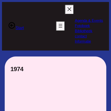
Ga
naar
de
Agenda & Events
inhoud
Fotoboek
Start
Bibliotheek
contact
Informatie
1974