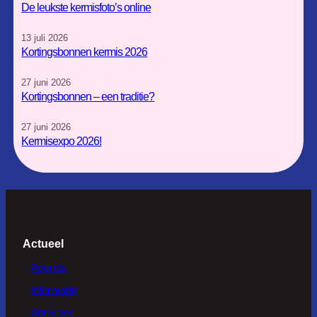
a
k
De leukste kermisfoto’s online
m
13 juli 2026
Kortingsbonnen kermis 2026
27 juni 2026
Kortingsbonnen – een traditie?
27 juni 2026
Kermisexpo 2026!
Actueel
Agenda
Informatie
Attracties