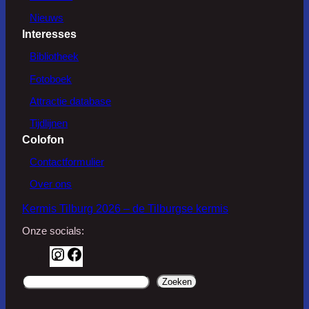
Nieuws
Interesses
Bibliotheek
Fotoboek
Attractie database
Tijdlijnen
Colofon
Contactformulier
Over ons
Kermis Tilburg 2026 – de Tilburgse kermis
Onze socials:
I
F
n
a
d
Zoeken
s
c
o
t
e