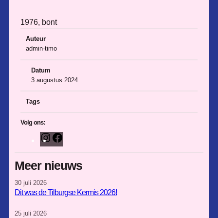
1976, bont
Auteur
admin-timo
Datum
3 augustus 2024
Tags
Volg ons:
I
F
n
a
s
c
Meer nieuws
t
e
30 juli 2026
a
b
Dit was de Tilburgse Kermis 2026!
g
o
r
o
25 juli 2026