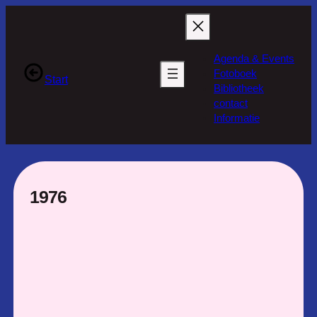
Ga
naar
de
Agenda & Events
inhoud
Fotoboek
Start
Bibliotheek
contact
Informatie
1976