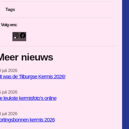
Tags
Volg ons:
I
F
n
a
s
c
Meer nieuws
t
e
a
b
 juli 2026
g
o
it was de Tilburgse Kermis 2026!
r
o
a
k
 juli 2026
m
e leukste kermisfoto’s online
 juli 2026
ortingsbonnen kermis 2026