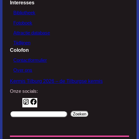
Interesses
Bibliotheek
Fotoboek
Attractie database
Tijdlijnen
Colofon
Contactformulier
Over ons
Kermis Tilburg 2026 – de Tilburgse kermis
Onze socials:
I
F
n
a
d
Zoeken
s
c
o
t
e
o
a
b
r
g
o