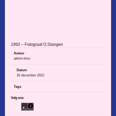
1992 – Fotograaf O.Slangen
Auteur
admin-timo
Datum
16 december 2022
Tags
Volg ons:
I
F
n
a