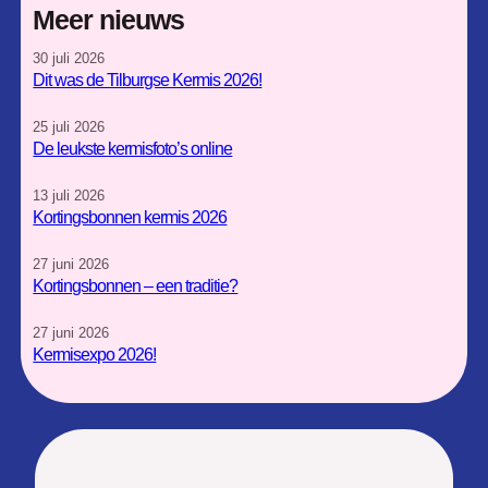
s
c
Meer nieuws
t
e
30 juli 2026
a
b
Dit was de Tilburgse Kermis 2026!
g
o
r
o
25 juli 2026
a
k
De leukste kermisfoto’s online
m
13 juli 2026
Kortingsbonnen kermis 2026
27 juni 2026
Kortingsbonnen – een traditie?
27 juni 2026
Kermisexpo 2026!