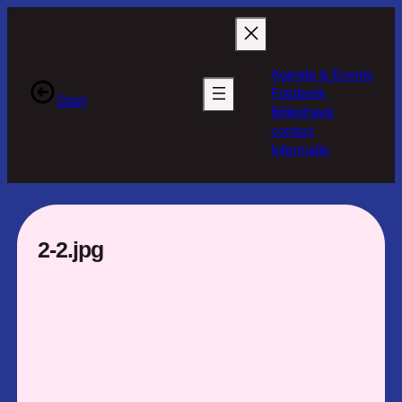
Ga
naar
de
Agenda & Events
inhoud
Fotoboek
Start
Bibliotheek
contact
Informatie
2-2.jpg