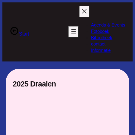
Ga
naar
de
Agenda & Events
inhoud
Fotoboek
Start
Bibliotheek
contact
Informatie
2025 Draaien