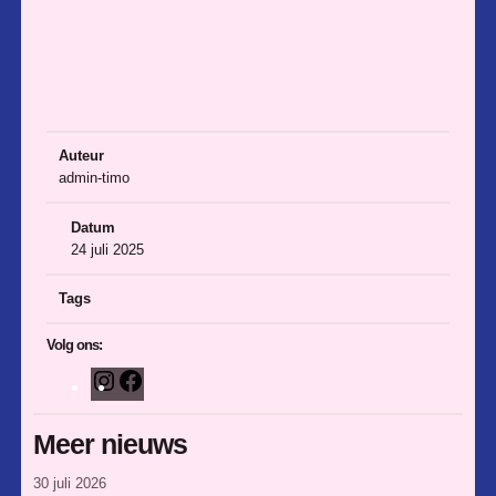
Auteur
admin-timo
Datum
24 juli 2025
Tags
Volg ons:
I
F
n
a
s
c
Meer nieuws
t
e
30 juli 2026
a
b