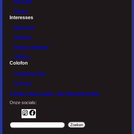
Attracties
Nieuws
Interesses
Bibliotheek
Fotoboek
Attractie database
Tijdlijnen
Colofon
Contactformulier
Over ons
Kermis Tilburg 2026 – de Tilburgse kermis
Onze socials:
I
F
n
a
d
Zoeken
s
c
o