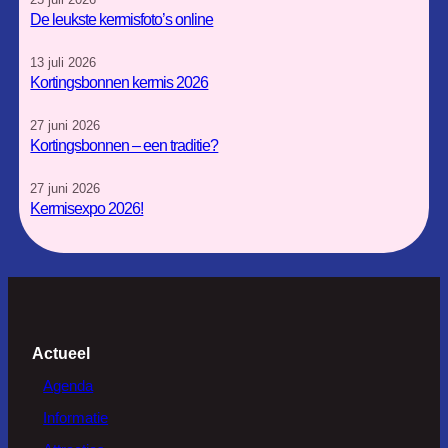
a
k
De leukste kermisfoto’s online
m
13 juli 2026
Kortingsbonnen kermis 2026
27 juni 2026
Kortingsbonnen – een traditie?
27 juni 2026
Kermisexpo 2026!
Actueel
Agenda
Informatie