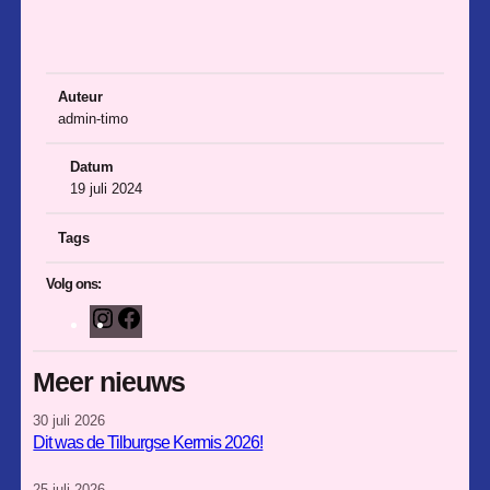
Auteur
admin-timo
Datum
19 juli 2024
Tags
Volg ons:
I
F
n
a
s
c
Meer nieuws
t
e
30 juli 2026
a
b
Dit was de Tilburgse Kermis 2026!
g
o
r
o
25 juli 2026