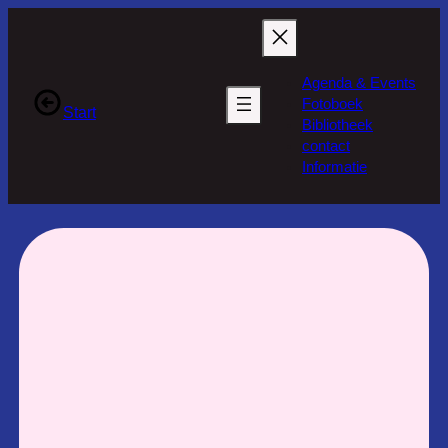
Ga
naar
de
Agenda & Events
inhoud
Fotoboek
Start
Bibliotheek
contact
Informatie