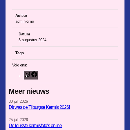
Auteur
admin-timo
Datum
3 augustus 2024
Tags
Volg ons:
I
F
n
a
s
c
Meer nieuws
t
e
30 juli 2026
a
b
Dit was de Tilburgse Kermis 2026!
g
o
r
o
25 juli 2026
a
k
De leukste kermisfoto’s online
m