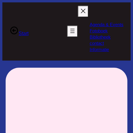
Ga
naar
de
Agenda & Events
inhoud
Fotoboek
Start
Bibliotheek
contact
Informatie