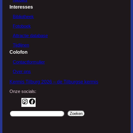
Interesses
Bibliotheek
Fotoboek
Attractie database
Tijdlijnen
Colofon
Contactformulier
Over ons
Kermis Tilburg 2026 – de Tilburgse kermis
Onze socials:
I
F
n
a
d
Zoeken
s
c
o
t
e
o
a
b