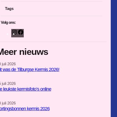
Tags
Volg ons:
I
F
n
a
s
c
Meer nieuws
t
e
a
b
 juli 2026
g
o
it was de Tilburgse Kermis 2026!
r
o
a
k
 juli 2026
m
e leukste kermisfoto’s online
 juli 2026
ortingsbonnen kermis 2026