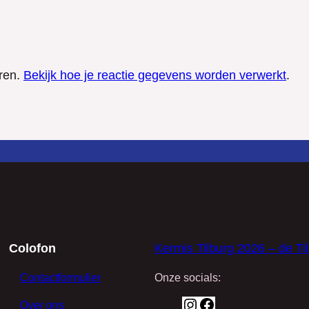
ren.
Bekijk hoe je reactie gegevens worden verwerkt
.
Colofon
Kermis Tilburg 2026 – de Ti
Contactformulier
Onze socials:
I
F
Over ons