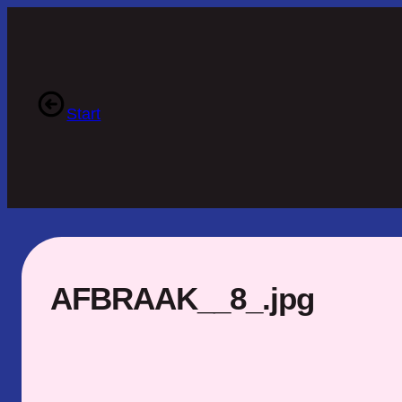
Ga
naar
de
inhoud
Start
AFBRAAK__8_.jpg