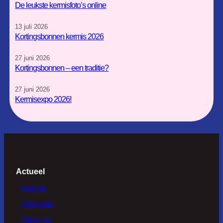
a
k
De leukste kermisfoto’s online
m
13 juli 2026
Kortingsbonnen kermis 2026
27 juni 2026
Kortingsbonnen – een traditie?
27 juni 2026
Kermisexpo 2026!
Actueel
Agenda
Informatie
Attracties