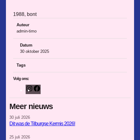
1988, bont
Auteur
admin-timo
Datum
30 oktober 2025
Tags
Volg ons:
I
F
n
a
s
c
Meer nieuws
t
e
30 juli 2026
a
b
Dit was de Tilburgse Kermis 2026!
g
o
r
o
25 juli 2026