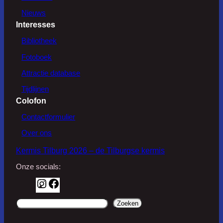
Nieuws
Interesses
Bibliotheek
Fotoboek
Attractie database
Tijdlijnen
Colofon
Contactformulier
Over ons
Kermis Tilburg 2026 – de Tilburgse kermis
Onze socials:
I
F
n
a
d
Zoeken
s
c
o
t
e