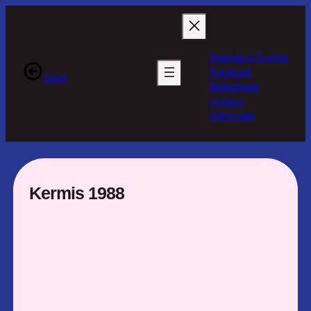
Ga
naar
de
Agenda & Events
inhoud
Fotoboek
Start
Bibliotheek
contact
Informatie
Kermis 1988