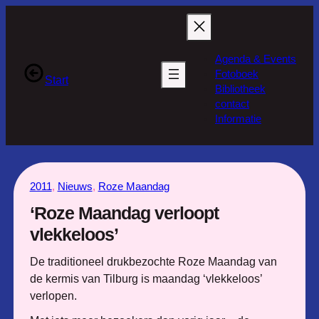
Ga
naar
de
Agenda & Events
inhoud
Fotoboek
Start
Bibliotheek
contact
Informatie
2011
, 
Nieuws
, 
Roze Maandag
‘Roze Maandag verloopt
vlekkeloos’
De traditioneel drukbezochte Roze Maandag van
de kermis van Tilburg is maandag ‘vlekkeloos’
verlopen.