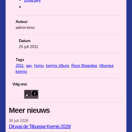
Auteur
admin-timo
Datum
25 juli 2011
Tags
2011
, 
gay
, 
homo
, 
kermis tilburg
, 
Roze Maandag
, 
tilburgse
kermis
Volg ons:
I
F
n
a
s
c
Meer nieuws
t
e
30 juli 2026
a
b
Dit was de Tilburgse Kermis 2026!
g
o