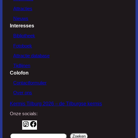
Attracties
Nieuws
Interesses
Bibliotheek
Fotoboek
Attractie database
Tijdlijnen
Colofon
Contactformulier
Over ons
Kermis Tilburg 2026 – de Tilburgse kermis
Onze socials:
I
F
n
a
d
Zoeken