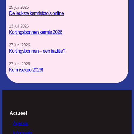
r
o
25 juli 2026
a
k
De leukste kermisfoto’s online
m
13 juli 2026
Kortingsbonnen kermis 2026
27 juni 2026
Kortingsbonnen – een traditie?
27 juni 2026
Kermisexpo 2026!
Actueel
Agenda
Informatie